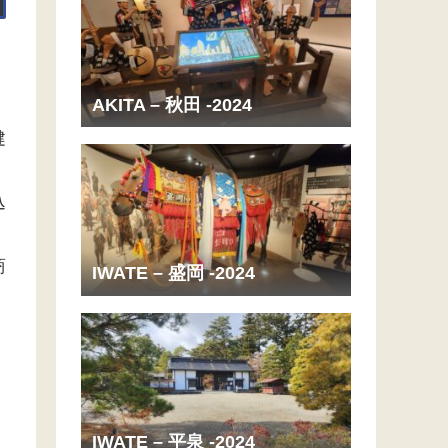
AKITA – 秋田 -2024
健
込
く
商
IWATE – 盛岡 -2024
IWATE – 平泉 -2024