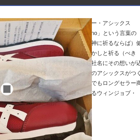
日本代表するスポーツメーカー・アシックス
「Anima Sana In Corpore Sano」という言葉の
頭文字から。意味は「（もし神に祈るならば）
全な身体に健全な精神があれかしと祈る（べき
だ）」という創業哲学を持ち社名にその想いが
められています。本製品はそのアシックスがつ
るセーフティーシューズの中でもロングセラー
品で高リピートされ続けているウィンジョブ・
CP201のご紹介。