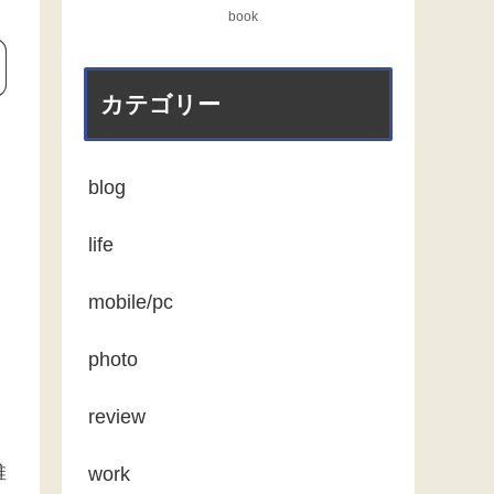
book
カテゴリー
blog
life
mobile/pc
photo
review
維
work