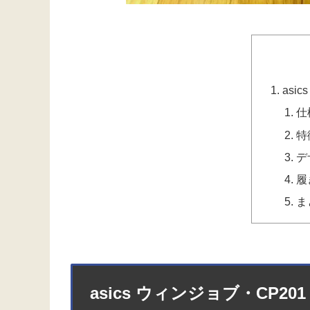
asi
仕
特
デ
履
ま
asics ウィンジョブ・CP201