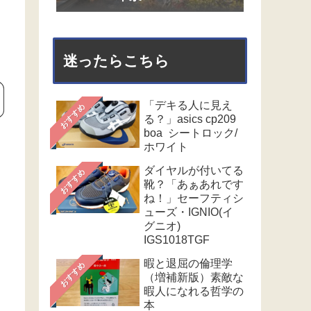
迷ったらこちら
「デキる人に見え
おすすめ
る？」asics cp209
boa シートロック/
ホワイト
ダイヤルが付いてる
おすすめ
靴？「あぁあれです
ね！」セーフティシ
ューズ・IGNIO(イ
グニオ)
IGS1018TGF
暇と退屈の倫理学
おすすめ
（増補新版）素敵な
暇人になれる哲学の
本