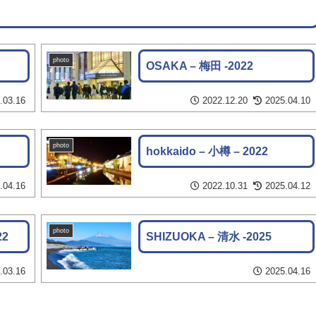
photo
OSAKA – 梅田 -2022
.03.16
2022.12.20
2025.04.10
photo
hokkaido – 小樽 – 2022
.04.16
2022.10.31
2025.04.12
photo
22
SHIZUOKA – 清水 -2025
.03.16
2025.04.16