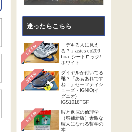
迷ったらこちら
「デキる人に見え
おすすめ
る？」asics cp209
boa シートロック/
ホワイト
ダイヤルが付いてる
おすすめ
靴？「あぁあれです
ね！」セーフティシ
ューズ・IGNIO(イ
グニオ)
IGS1018TGF
暇と退屈の倫理学
おすすめ
（増補新版）素敵な
暇人になれる哲学の
本