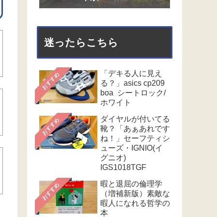
迷ったらこちら
「デキる人に見え
おすすめ
る？」asics cp209
boa シートロック/
ホワイト
ダイヤルが付いてる
おすすめ
靴？「あぁあれです
ね！」セーフティシ
ューズ・IGNIO(イ
グニオ)
IGS1018TGF
暇と退屈の倫理学
おすすめ
（増補新版）素敵な
暇人になれる哲学の
本