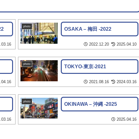
photo
22
OSAKA – 梅田 -2022
.03.16
2022.12.20
2025.04.10
photo
TOKYO-東京-2021
.04.16
2021.08.16
2024.03.16
photo
OKINAWA – 沖縄 -2025
.03.16
2025.04.16