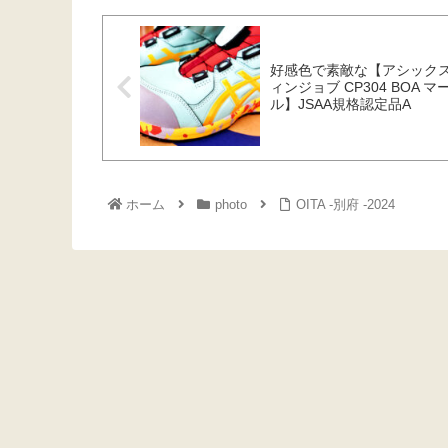
好感色で素敵な【アシック
ィンジョブ CP304 BOA マ
ル】JSAA規格認定品A
ホーム
photo
OITA -別府 -2024